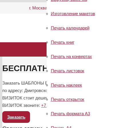
г. Москва, Дмитровское шоссе, д.13, корп.1, стр.2
Изготовление макетов
Печать календарей
Печать книг
Печать на конвертах
БЕСПЛАТНЫЕ МАКЕТЫ ВИЗИ
Печать листовок
Заказать ШАБЛОНЫ ВИЗИТОК : БЕСПЛАТНЫЕ МАКЕТЫ ВИЗИТОК
Печать наклеек
по адресу: Дмитровское шоссе, д.13, корп.1, стр.2. Толь
ВИЗИТОК стоит дешевле так как свое производство. Для
Печать открыток
ВИЗИТОК звоните:
+7 (495) 642-89-79
Печать формата А3
Заказать
Печать А4