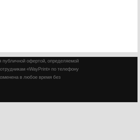
я публичной офертой, определяемой
сотрудникам «WayPrint» по телефону
зменена в любое время без